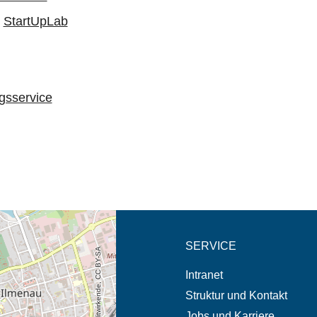
,
StartUpLab
gsservice
eschreibung in neuem
SERVICE
© OpenStreetMap-Mitwirkende, CC BY-SA
Intranet
Struktur und Kontakt
Jobs und Karriere