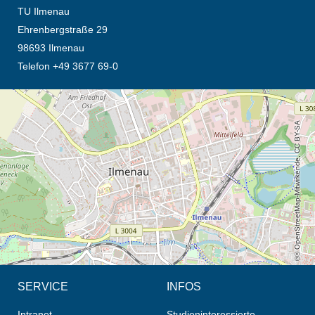
TU Ilmenau
Ehrenbergstraße 29
98693 Ilmenau
Telefon +49 3677 69-0
Öffnet die Anfahrtsbeschreibung in neuem Tab (Karte)
© OpenStreetMap-Mitwirkende, CC BY-SA
SERVICE
INFOS
Intranet
Studieninteressierte