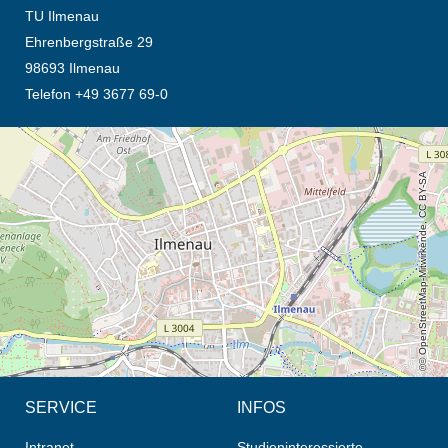
TU Ilmenau
Ehrenbergstraße 29
98693 Ilmenau
Telefon +49 3677 69-0
Öffnet die Anfahrtsbeschreibung in neuem Tab (Karte)
© OpenStreetMap-Mitwirkende, CC BY-SA
SERVICE
INFOS
Intranet
Studieninteressierte