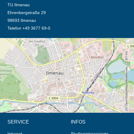
TU Ilmenau
Ehrenbergstraße 29
98693 Ilmenau
Telefon +49 3677 69-0
Öffnet die Anfahrtsbeschreibung in neuem Tab (Karte)
© OpenStreetMap-Mitwirkende, CC BY-SA
SERVICE
INFOS
Intranet
Studieninteressierte