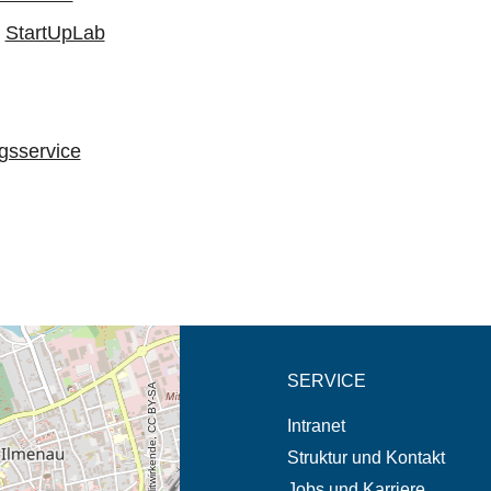
,
StartUpLab
gsservice
eschreibung in neuem
SERVICE
© OpenStreetMap-Mitwirkende, CC BY-SA
Intranet
Struktur und Kontakt
Jobs und Karriere