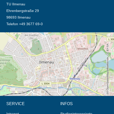
TU Ilmenau
Ehrenbergstraße 29
98693 Ilmenau
Telefon +49 3677 69-0
Öffnet die Anfahrtsbeschreibung in neuem Tab (Karte)
© OpenStreetMap-Mitwirkende, CC BY-SA
SERVICE
INFOS
Intranet
Studieninteressierte