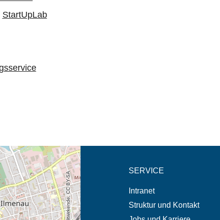
,
StartUpLab
gsservice
eschreibung in neuem
SERVICE
© OpenStreetMap-Mitwirkende, CC BY-SA
Intranet
Struktur und Kontakt
Jobs und Karriere