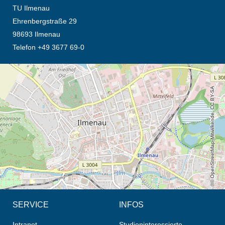
TU Ilmenau
Ehrenbergstraße 29
98693 Ilmenau
Telefon +49 3677 69-0
Öffnet die Anfahrtsbeschreibung in neuem Tab (Karte)
© OpenStreetMap-Mitwirkende, CC BY-SA
SERVICE
INFOS
Intranet
Studieninteressierte